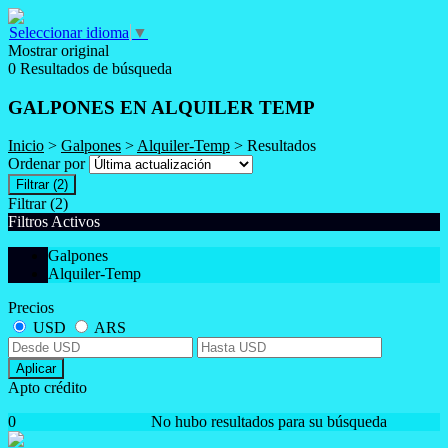
Seleccionar idioma
▼
Mostrar original
0 Resultados de búsqueda
GALPONES EN ALQUILER TEMP
Inicio
>
Galpones
>
Alquiler-Temp
> Resultados
Ordenar por
Filtrar
(2)
Filtrar
(2)
Filtros Activos
Galpones
Alquiler-Temp
Precios
USD
ARS
Aplicar
Apto crédito
0
No hubo resultados para su búsqueda