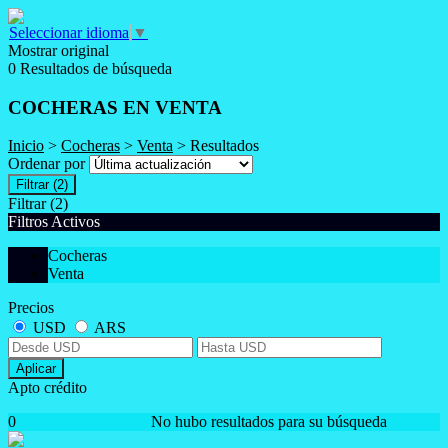
Seleccionar idioma
▼
Mostrar original
0 Resultados de búsqueda
COCHERAS EN VENTA
Inicio
>
Cocheras
>
Venta
> Resultados
Ordenar por
Filtrar
(2)
Filtrar
(2)
Filtros Activos
Cocheras
Venta
Precios
USD
ARS
Aplicar
Apto crédito
0
No hubo resultados para su búsqueda