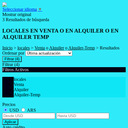
Seleccionar idioma
▼
Mostrar original
3 Resultados de búsqueda
LOCALES EN VENTA O EN ALQUILER O EN
ALQUILER TEMP
Inicio
>
locales
>
Venta
o
Alquiler
o
Alquiler-Temp
> Resultados
Ordenar por
Filtrar
(4)
Filtrar
(4)
Filtros Activos
locales
Venta
Alquiler
Alquiler-Temp
Precios
USD
ARS
Aplicar
Apto crédito